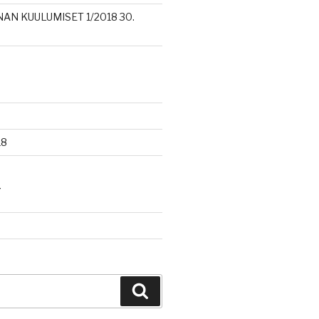
AN KUULUMISET 1/2018 30.
18
T
Haku