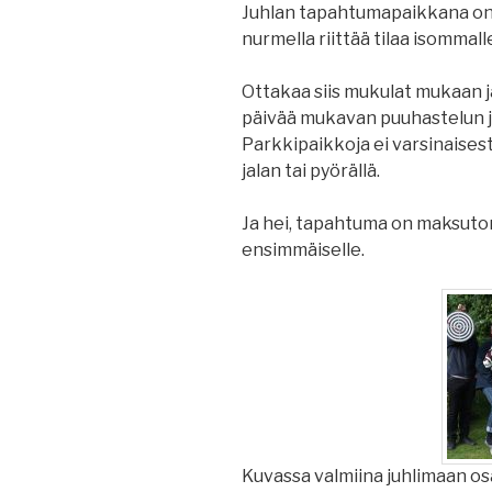
Juhlan tapahtumapaikkana on
nurmella riittää tilaa isommall
Ottakaa siis mukulat mukaan 
päivää mukavan puuhastelun j
Parkkipaikkoja ei varsinaisesti
jalan tai pyörällä.
Ja hei, tapahtuma on maksut
ensimmäiselle.
Kuvassa valmiina juhlimaan os