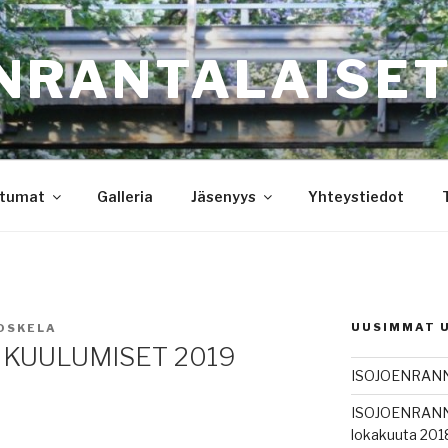
NRANTALAISET
tumat
Galleria
Jäsenyys
Yhteystiedot
UUSIMMAT 
OSKELA
KUULUMISET 2019
ISOJOENRANN
ISOJOENRANN
lokakuuta 201