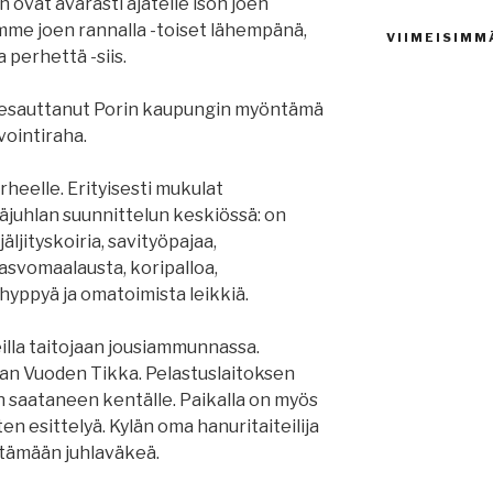
an ovat avarasti ajatelle ison joen
summe joen rannalla -toiset lähempänä,
VIIMEISIMM
 perhettä -siis.
edesauttanut Porin kaupungin myöntämä
vointiraha.
heelle. Erityisesti mukulat
äjuhlan suunnittelun keskiössä: on
äljityskoiria, savityöpajaa,
kasvomaalausta, koripalloa,
hyppyä ja omatoimista leikkiä.
eilla taitojaan jousiammunnassa.
aan Vuoden Tikka. Pelastuslaitoksen
n saataneen kentälle. Paikalla on myös
ten esittelyä. Kylän oma hanuritaiteilija
ttämään juhlaväkeä.