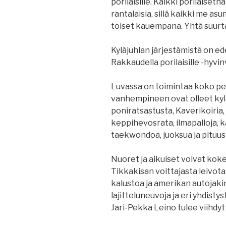
porilaisille. Kaikki porilaiseth
rantalaisia, sillä kaikki me a
toiset kauempana. Yhtä suurta
Kyläjuhlan järjestämistä on 
Rakkaudella porilaisille -hyvin
Luvassa on toimintaa koko per
vanhempineen ovat olleet kyl
poniratsastusta, Kaverikoiria, j
keppihevosrata, ilmapalloja, 
taekwondoa, juoksua ja pituus
Nuoret ja aikuiset voivat kok
Tikkakisan voittajasta leivot
kalustoa ja amerikan autojaki
lajitteluneuvoja ja eri yhdistys
Jari-Pekka Leino tulee viihdy