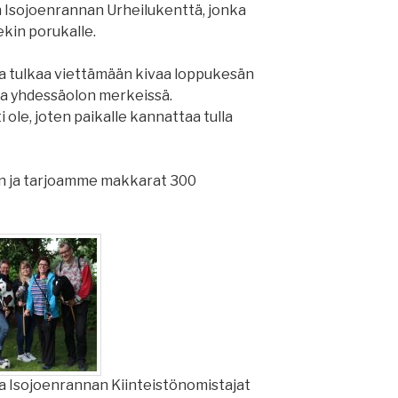
 Isojoenrannan Urheilukenttä, jonka
ekin porukalle.
ja tulkaa viettämään kivaa loppukesän
a yhdessäolon merkeissä.
 ole, joten paikalle kannattaa tulla
on ja tarjoamme makkarat 300
a Isojoenrannan Kiinteistönomistajat