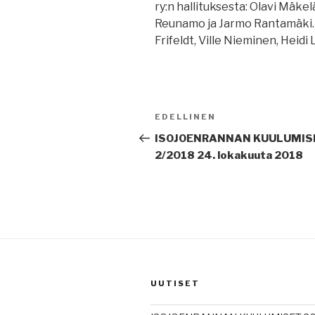
ry:n hallituksesta: Olavi Mäkel
Reunamo ja Jarmo Rantamäki. 
Frifeldt, Ville Nieminen, Heidi
Artikkelien
EDELLINEN
Edellinen
selaus
artikkeli
ISOJOENRANNAN KUULUMIS
2/2018 24. lokakuuta 2018
UUTISET