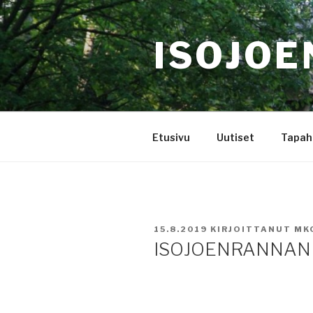
Siirry
sisältöön
ISOJOE
Etusivu
Uutiset
Tapah
JULKAISTU
15.8.2019
KIRJOITTANUT
MK
ISOJOENRANNAN 