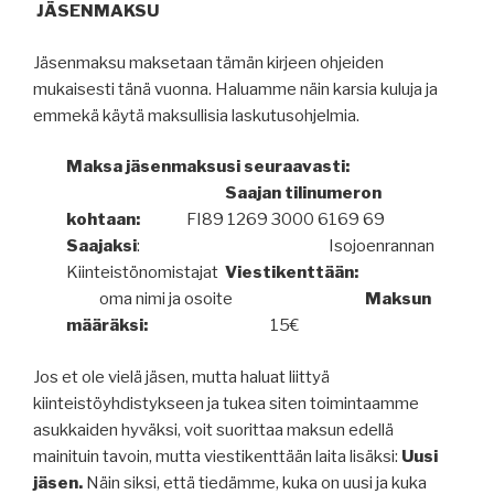
JÄSENMAKSU
Jäsenmaksu maksetaan tämän kirjeen ohjeiden
mukaisesti tänä vuonna. Haluamme näin karsia kuluja ja
emmekä käytä maksullisia laskutusohjelmia.
Maksa jäsenmaksusi seuraavasti:
Saajan tilinumeron
kohtaan:
FI89 1269 3000 6169 69
Saajaksi
: Isojoenrannan
Kiinteistönomistajat
Viestikenttään:
oma nimi ja osoite
Maksun
määräksi:
15€
Jos et ole vielä jäsen, mutta haluat liittyä
kiinteistöyhdistykseen ja tukea siten toimintaamme
asukkaiden hyväksi, voit suorittaa maksun edellä
mainituin tavoin, mutta viestikenttään laita lisäksi:
Uusi
jäsen.
Näin siksi, että tiedämme, kuka on uusi ja kuka