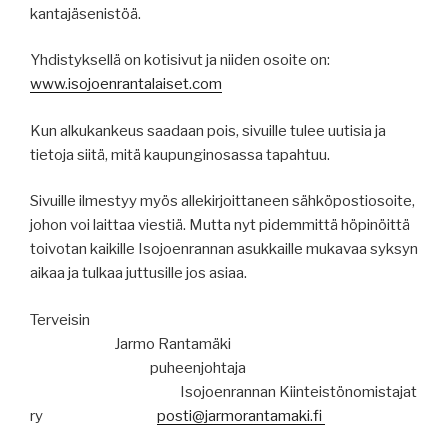
kantajäsenistöä.
Yhdistyksellä on kotisivut ja niiden osoite on:
www.isojoenrantalaiset.com
Kun alkukankeus saadaan pois, sivuille tulee uutisia ja
tietoja siitä, mitä kaupunginosassa tapahtuu.
Sivuille ilmestyy myös allekirjoittaneen sähköpostiosoite,
johon voi laittaa viestiä. Mutta nyt pidemmittä höpinöittä
toivotan kaikille Isojoenrannan asukkaille mukavaa syksyn
aikaa ja tulkaa juttusille jos asiaa.
Terveisin
Jarmo Rantamäki
puheenjohtaja
Isojoenrannan Kiinteistönomistajat
ry
posti@jarmorantamaki.fi