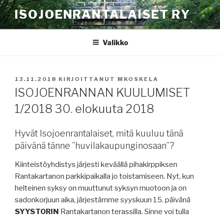
Siirry
ISOJOENRANTALAISET RY
sisältöön
Valikko
JULKAISTU
13.11.2018
KIRJOITTANUT
MKOSKELA
ISOJOENRANNAN KUULUMISET
1/2018 30. elokuuta 2018
Hyvät Isojoenrantalaiset, mitä kuuluu tänä
päivänä tänne ”huvilakaupunginosaan”?
Kiinteistöyhdistys järjesti keväällä pihakirppiksen
Rantakartanon parkkipaikalla jo toistamiseen. Nyt, kun
helteinen syksy on muuttunut syksyn muotoon ja on
sadonkorjuun aika, järjestämme syyskuun 15. päivänä
SYYSTORIN
Rantakartanon terassilla. Sinne voi tulla