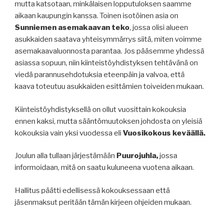
mutta katsotaan, minkälaisen lopputuloksen saamme
aikaan kaupungin kanssa. Toinen isotöinen asia on
Sunniemen asemakaavan teko
, jossa olisi alueen
asukkaiden saatava yhteisymmärrys siitä, miten voimme
asemakaavaluonnosta parantaa. Jos pääsemme yhdessä
asiassa sopuun, niin kiinteistöyhdistyksen tehtävänä on
viedä parannusehdotuksia eteenpäin ja valvoa, että
kaava toteutuu asukkaiden esittämien toiveiden mukaan.
Kiinteistöyhdistyksellä on ollut vuosittain kokouksia
ennen kaksi, mutta sääntömuutoksen johdosta on yleisiä
kokouksia vain yksi vuodessa eli
Vuosikokous keväällä.
Joulun alla tullaan järjestämään
Puurojuhla,
jossa
informoidaan, mitä on saatu kuluneena vuotena aikaan.
Hallitus päätti edellisessä kokouksessaan että
jäsenmaksut peritään tämän kirjeen ohjeiden mukaan.